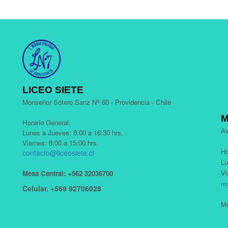
LICEO SIETE
Monseñor Sótero Sanz Nº 60 - Providencia - Chile
M
Horario General:
Av
Lunes a Jueves: 8:00 a 16:30 hrs.
Viernes: 8:00 a 15:00 hrs.
contacto@liceosiete.cl
Ho
Lu
Mesa Central: +562 32036700
Vi
mu
Celular. +569 92706028
Me