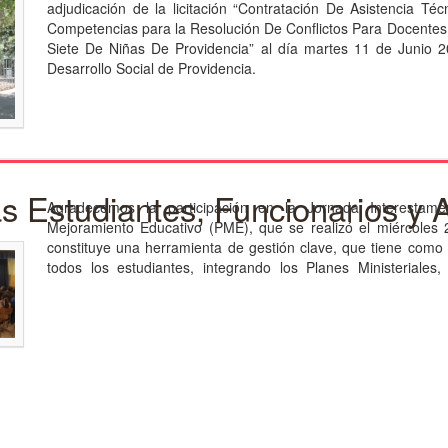
adjudicación de la licitación “Contratación De Asistencia Té
Competencias para la Resolución De Conflictos Para Docentes,
Siete De Niñas De Providencia” al día martes 11 de Junio 20
Desarrollo Social de Providencia.
s Estudiantes, Funcionarios y
Agradecemos la participación en la Jornada Interestamen
Mejoramiento Educativo (PME), que se realizó el miércoles
constituye una herramienta de gestión clave, que tiene como 
todos los estudiantes, integrando los Planes Ministeriales, 