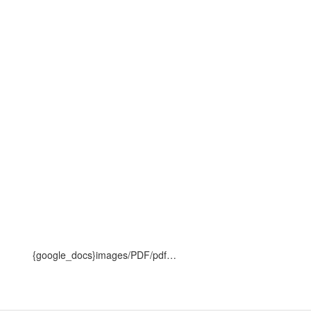
{google_docs}images/PDF/pdf…