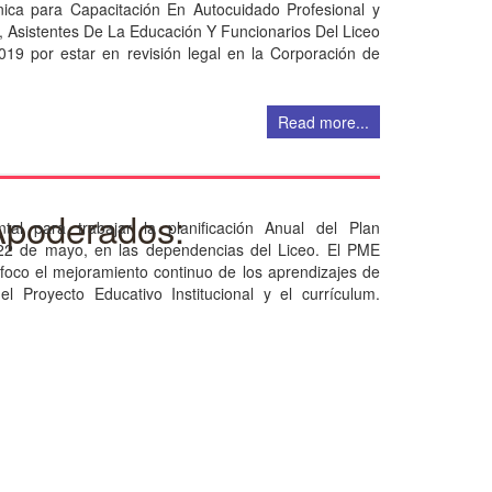
cnica para Capacitación En Autocuidado Profesional y
 Asistentes De La Educación Y Funcionarios Del Liceo
19 por estar en revisión legal en la Corporación de
Read more...
 Apoderados:
tal para trabajar la planificación Anual del Plan
 22 de mayo, en las dependencias del Liceo. El PME
foco el mejoramiento continuo de los aprendizajes de
el Proyecto Educativo Institucional y el currículum.