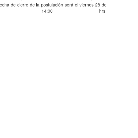
 fecha de cierre de la postulación será el viernes 28 de
as 14:00 hrs.