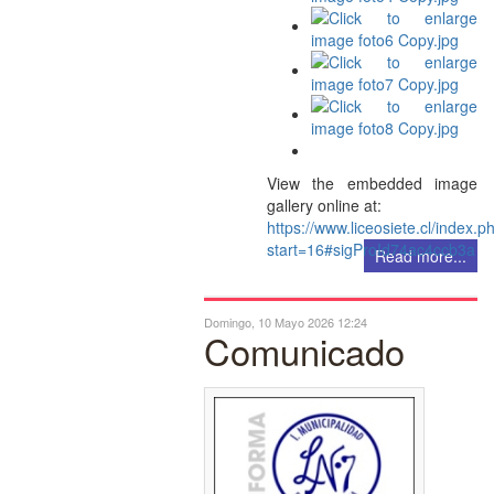
View the embedded image
gallery online at:
https://www.liceosiete.cl/index.p
start=16#sigProId74ac4ccb3a
Read more...
Domingo, 10 Mayo 2026 12:24
Comunicado