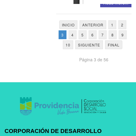
Read more...
INICIO
ANTERIOR
1
2
3
4
5
6
7
8
9
10
SIGUIENTE
FINAL
Página 3 de 56
CORPORACIÓN DE DESARROLLO